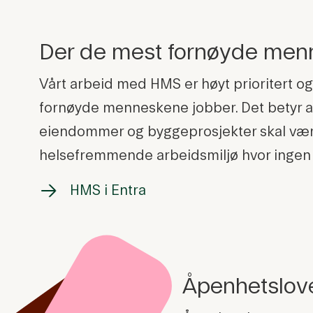
Der de mest fornøyde men
Vårt arbeid med HMS er høyt prioritert o
fornøyde menneskene jobber. Det betyr at
eiendommer og byggeprosjekter skal være t
helsefremmende arbeidsmiljø hvor ingen bl
HMS i Entra
Åpenhetslov