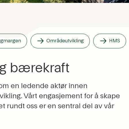
yggmargen
Områdeutvikling
HMS
g bærekraft
n som en ledende aktør innen
ikling. Vårt engasjement for å skape
t rundt oss er en sentral del av vår