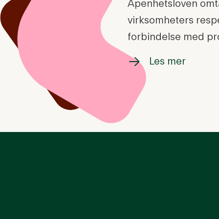
Åpenhetsloven omta
virksomheters resp
forbindelse med prod
Les mer