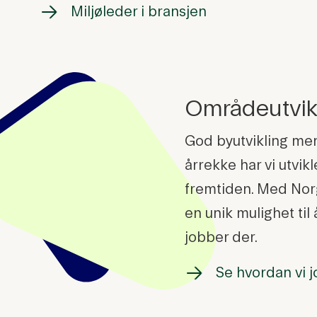
Miljøleder i bransjen
Områdeutvikl
God byutvikling men
årrekke har vi utvi
fremtiden. Med Norg
en unik mulighet ti
jobber der.
Se hvordan vi 