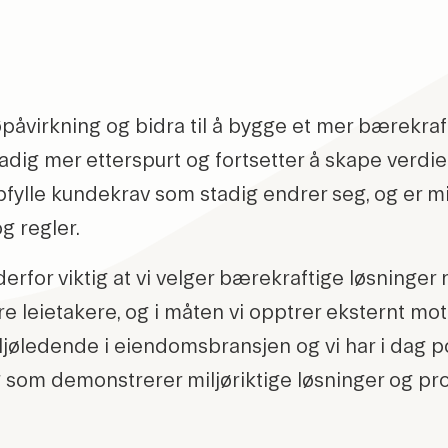
øpåvirkning og bidra til å bygge et mer bærekraf
adig mer etterspurt og fortsetter å skape verdie
pfylle kundekrav som stadig endrer seg, og er m
og regler.
rfor viktig at vi velger bærekraftige løsninger n
re leietakere, og i måten vi opptrer eksternt mot
iljøledende i eiendomsbransjen og vi har i dag p
og som demonstrerer miljøriktige løsninger og pr