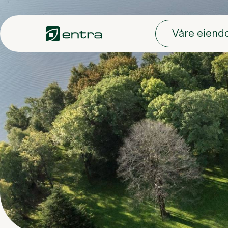
Hopp til hovedinnhold
Våre eien