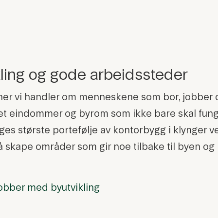
ing og gode arbeidssteder
er vi handler om menneskene som bor, jobber og
klet eindommer og byrom som ikke bare skal fun
es største portefølje av kontorbygg i klynger ve
l å skape områder som gir noe tilbake til byen
jobber med byutvikling