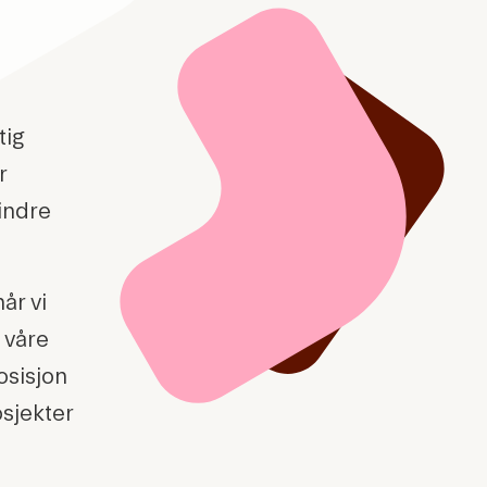
tig
r
indre
år vi
 våre
osisjon
osjekter