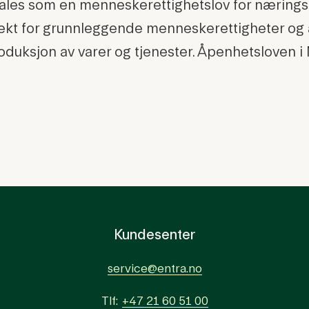
les som en menneskerettighetslov for næringsl
ekt for grunnleggende menneskerettigheter og 
uksjon av varer og tjenester. Åpenhetsloven i No
Kundesenter
service@entra.no
Tlf:
+47 21 60 51 00