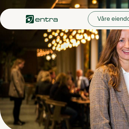
Hopp til hovedinnhold
Våre eien