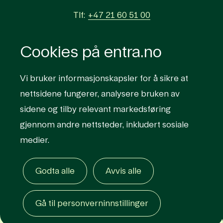
Tlf:
+47 21 60 51 00
Åpningstider kundesenter hverdager 07:00–16:00
Cookies på entra.no
– Vakttelefon 24/7
Vi bruker informasjonskapsler for å sikre at
nettsidene fungerer, analysere bruken av
sidene og tilby relevant markedsføring
Lenker til sosiale med
gjennom andre nettsteder, inkludert sosiale
Logg på kundeportal
medier.
Personvern og informasjonskapsler
Organisasjonsnummer
999 296 432
Øvrig informasjon
Godta alle
Avvis alle
Gå til personverninnstillinger