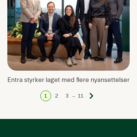
Entra styrker laget med flere nyansettelser
...
1
2
3
11