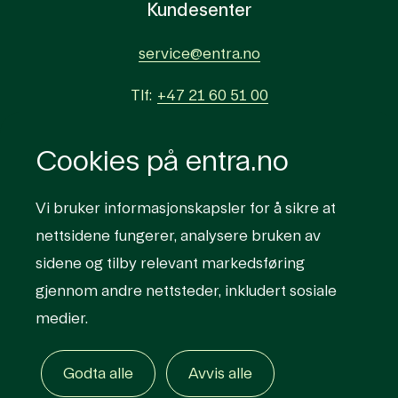
Kundesenter
service@entra.no
Tlf:
+47 21 60 51 00
Åpningstider kundesenter hverdager 07:00–16:00
Cookies på entra.no
– Vakttelefon 24/7
Vi bruker informasjonskapsler for å sikre at
nettsidene fungerer, analysere bruken av
sidene og tilby relevant markedsføring
Lenker til sosiale med
gjennom andre nettsteder, inkludert sosiale
Logg på kundeportal
medier.
Personvern og informasjonskapsler
Organisasjonsnummer
999 296 432
Øvrig informasjon
Godta alle
Avvis alle