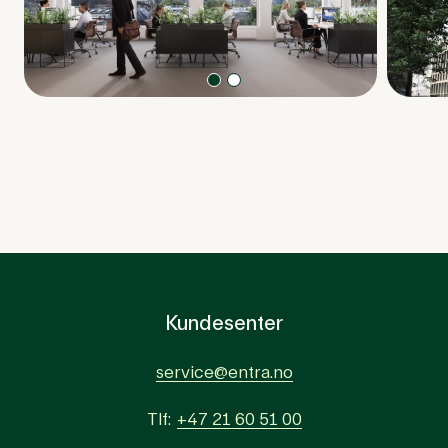
Av 2 karusellelementer, vises element
1
Bildekarusell som viser bilder fra pressemeldi
Kundesenter
service@entra.no
Tlf:
+47 21 60 51 00